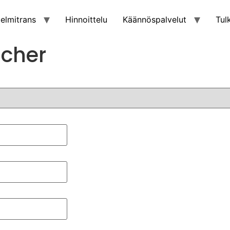
elmitrans
Hinnoittelu
Käännöspalvelut
Tul
scher