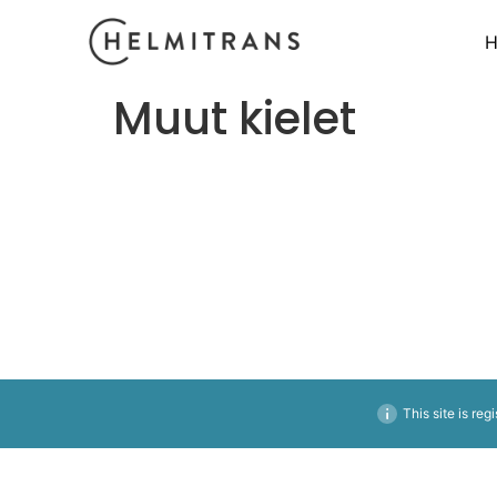
H
Muut kielet
This site is reg