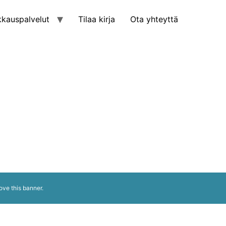
kkauspalvelut
Tilaa kirja
Ota yhteyttä
ove this banner
.